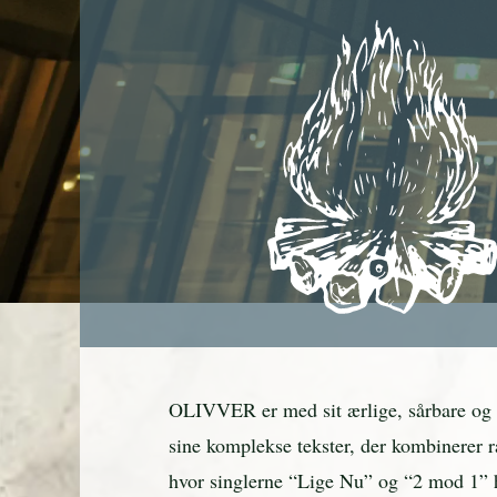
OLIVVER er med sit ærlige, sårbare og au
sine komplekse tekster, der kombinerer
hvor singlerne “Lige Nu” og “2 mod 1” h