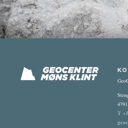
KO
GeoC
Sten
4791
T +5
geo