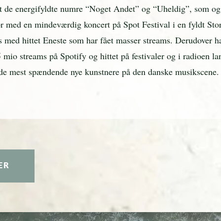
ndt de energifyldte numre “Noget Andet” og “Uheldig”, som og
 med en mindeværdig koncert på Spot Festival i en fyldt Sto
ces med hittet Eneste som har fået masser streams. Derudove
mio streams på Spotify og hittet på festivaler og i radioen la
f de mest spændende nye kunstnere på den danske musikscene.
ER