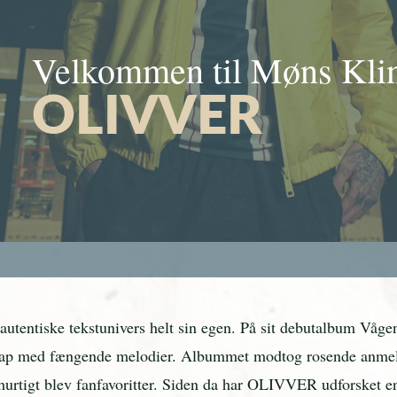
Velkommen til Møns Kli
OLIVVER
tentiske tekstunivers helt sin egen. På sit debutalbum Vågen 
 rap med fængende melodier. Albummet modtog rosende anmeld
urtigt blev fanfavoritter. Siden da har OLIVVER udforsket e