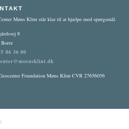
NTAKT
enter Møns Klint står klar til at hjælpe med spørgsmål.
gårdsvej 8
 Borre
5 86 36 00
center@moensklint.dk
Geocenter Foundation Møns Klint CVR 27656056
: