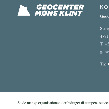
KO
GeoC
Sten
4791
T +5
geo
The 
Se de mange organisationer, der bidrager til campens succes