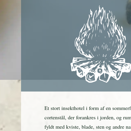
Et stort insekthotel i form af en sommer
cortenstål, der forankres i jorden, og r
fyldt med kviste, blade, sten og andre na