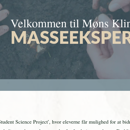
Velkommen til Møns Kli
MASSEEKSPE
udent Science Project’, hvor eleverne får mulighed for at bidr