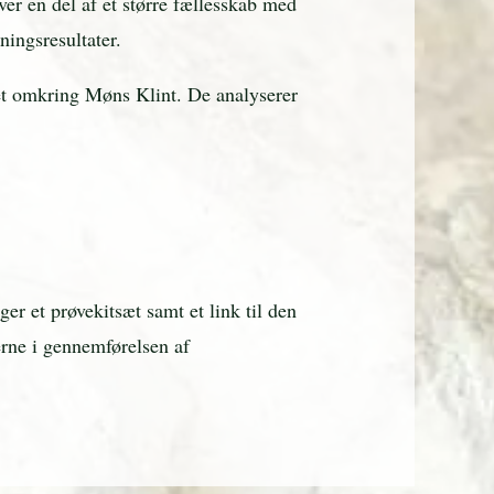
er en del af et større fællesskab med
ningsresultater.
t omkring Møns Klint. De analyserer
er et prøvekitsæt samt et link til den
rne i gennemførelsen af