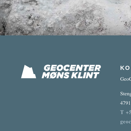
KO
GeoC
Sten
4791
T +5
geo