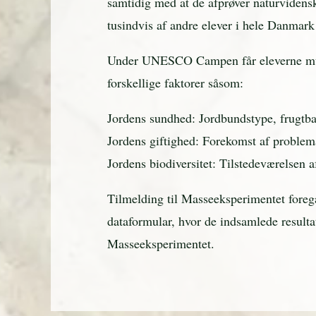
samtidig med at de afprøver naturvidensk
tusindvis af andre elever i hele Danmark 
Under UNESCO Campen får eleverne muli
forskellige faktorer såsom:
Jordens sundhed: Jordbundstype, frugtba
Jordens giftighed: Forekomst af problem
Jordens biodiversitet: Tilstedeværelse
Tilmelding til Masseeksperimentet foreg
dataformular, hvor de indsamlede resul
Masseeksperimentet.