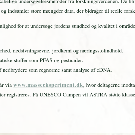
abelige undersøgelsesmetoder fra forskningsverdenen. De bliv
og indsamler store mængder data, der bidrager til reelle forsk
ghed for at undersøge jordens sundhed og kvalitet i område
rhed, nedsivningsevne, jordkemi og næringsstofindhold.
atiske stoffer som PFAS og pesticider.
n af nedbrydere som regnorme samt analyse af eDNA.
www.masseeksperiment.dk
år via
, hvor deltagerne modtag
tater registreres. På UNESCO Campen vil ASTRA støtte klasse