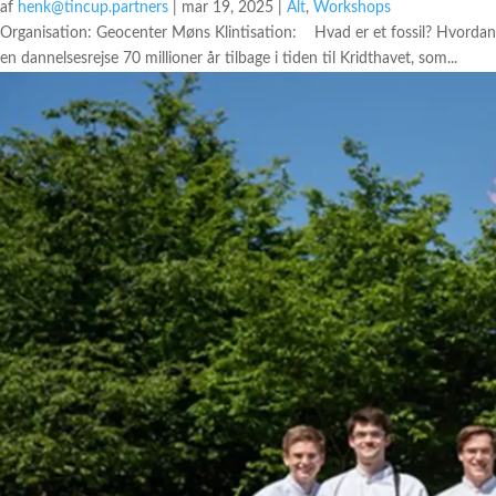
af
henk@tincup.partners
|
mar 19, 2025
|
Alt
,
Workshops
Organisation: Geocenter Møns Klintisation: Hvad er et fossil? Hvordan 
en dannelsesrejse 70 millioner år tilbage i tiden til Kridthavet, som...