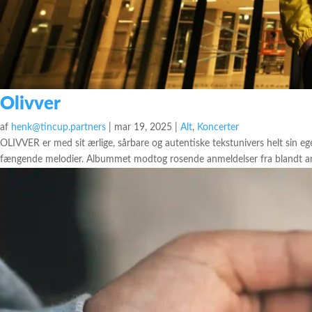
Olivver
af
henk@tincup.partners
|
mar 19, 2025
|
Alt
,
Koncerter
OLIVVER er med sit ærlige, sårbare og autentiske tekstunivers helt sin e
fængende melodier. Albummet modtog rosende anmeldelser fra blandt an