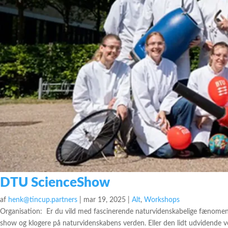
DTU ScienceShow
af
henk@tincup.partners
|
mar 19, 2025
|
Alt
,
Workshops
Organisation: Er du vild med fascinerende naturvidenskabelige fænomen
show og klogere på naturvidenskabens verden. Eller den lidt udvidende ve