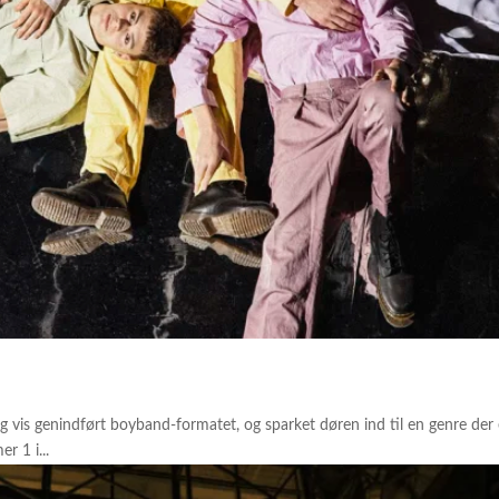
g vis genindført boyband-formatet, og sparket døren ind til en genre der 
r 1 i...