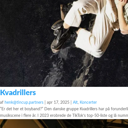
Kvadrillers
af
henk@tincup.partners
|
apr 17, 2025
|
Alt
,
Koncerter
”Er det her et boyband?” Den danske gruppe Kvadrillers har på forunderli
musikscene i flere år. I 2023 erobrede de TikTok’s top-50-liste og lå numme